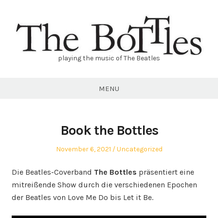
Skip
to
content
playing the music of The Beatles
THE
BOTTLES
MENU
Book the Bottles
Posted
Posted
November 6, 2021
Uncategorized
on
in
Die Beatles-Coverband
The Bottles
präsentiert eine
mitreißende Show durch die verschiedenen Epochen
der Beatles von Love Me Do bis Let it Be.